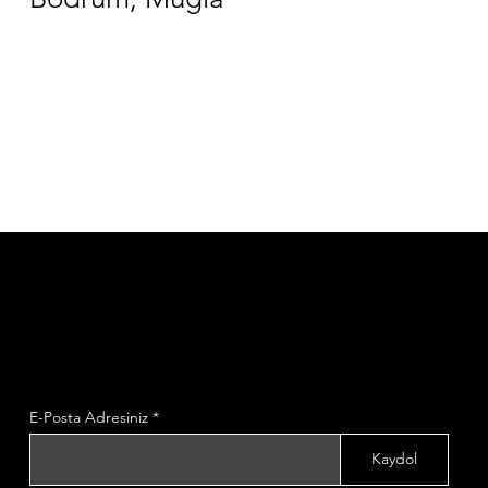
İrtibatta kal
Yeni projelerimizden ve özel fırsatlardan ilk haberdar
olmak için bültenimize kaydolun.
E-Posta Adresiniz
Kaydol