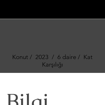
ACTA
NON VERBA
NO9
Konut / 2023 / 6 daire / Kat
Karşılığı
Bilgi